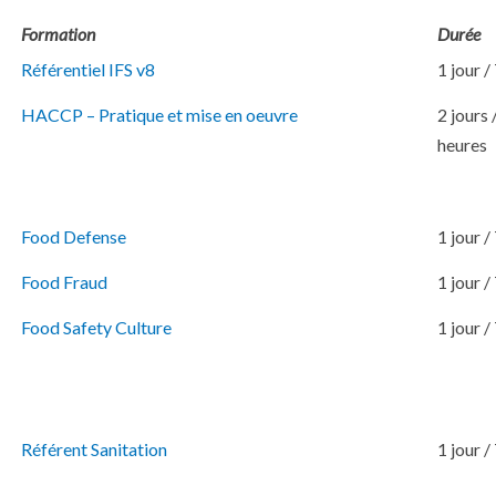
Formation
Durée
Référentiel IFS v8
1 jour /
HACCP – Pratique et mise en oeuvre
2 jours 
heures
Food Defense
1 jour /
Food Fraud
1 jour /
Food Safety Culture
1 jour /
Référent Sanitation
1 jour /