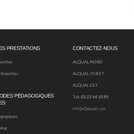
ES PRESTATIONS
CONTACTEZ-NOUS
pertise
ALQUAL NORD
e branches
ALQUAL OUEST
ALQUAL EST
ODES PÉDAGOGIQUES
Tél.
03 23 64 18 89
ES
info[at]alqual.com
agogiques
ning