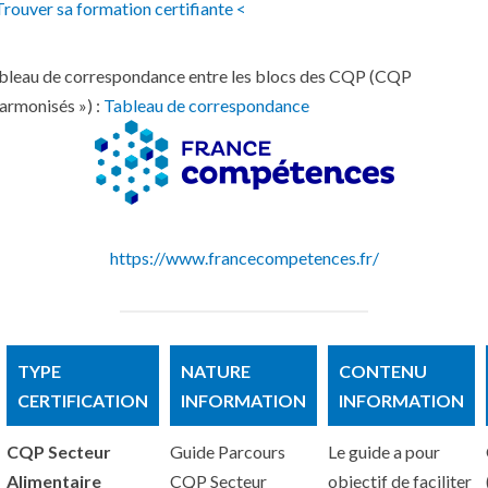
Trouver sa formation certifiante <
bleau de correspondance entre les blocs des CQP (CQP
harmonisés ») :
Tableau de correspondance
https://www.francecompetences.fr/
TYPE
NATURE
CONTENU
CERTIFICATION
INFORMATION
INFORMATION
CQP Secteur
Guide Parcours
Le guide a pour
Alimentaire
CQP Secteur
objectif de faciliter