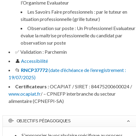
l’Organisme Evaluateur
Les Savoirs Faire professionnels :
par le tuteur en
situation professionnelle (grille tuteur)
Observation sur poste :
Un Professionnel Evaluateur
évalue la maîtrise professionnelle du candidat par
observation sur poste
✅
Validation :
Parchemin
👤
Accessibilité
📂
RNCP37772
(date d’échéance de l’enregistrement :
19/07/2025)
Certificateurs :
OCAPIAT / SIRET : 84475200600024 /
www.ocapiat.fr
/ – CPNEFP interbranche du secteur
alimentaire (CPNEFPI-SA)
OBJECTIFS PÉDAGOGIQUES
S’approprier le vocabulaire spécifique au process