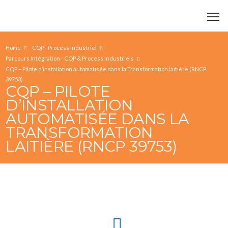
Home
CQP - Process Industriel
Parcours Intégration - CQP & Process Industriels
CQP – Pilote d’installation automatisée dans la Transformation laitière (RNCP
39753)
CQP – PILOTE
D’INSTALLATION
AUTOMATISÉE DANS LA
TRANSFORMATION
LAITIÈRE (RNCP 39753)