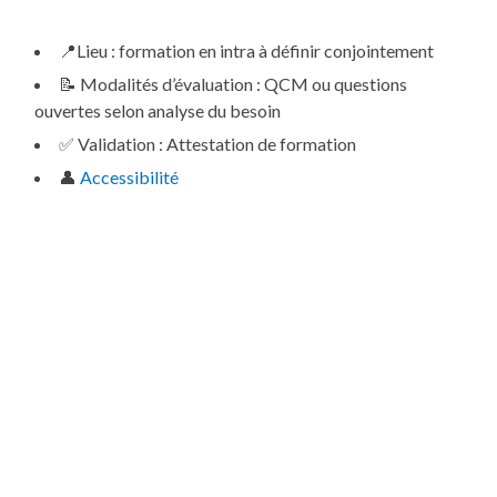
📍
Lieu :
formation en intra à définir conjointement
📝
Modalités d’évaluation :
QCM ou questions
ouvertes selon analyse du besoin
✅
Validation :
Attestation de formation
👤
Accessibilité
Ev’Alim (ex ECIA) est une
plateforme informatique
multimédia d’évaluation et de validation des
compétences dans le Secteur Alimentaire
mise en oeuvre
dans le cadre de parcours CQP (selon la branche).
Ev’Alim est un outil pour les entreprises et les salariés :