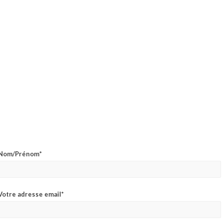
par V.A.E. (Validation des Acquis de l’Expérience)
Nous reviendrons rapidement vers vous !
Nom/Prénom*
Votre adresse email*